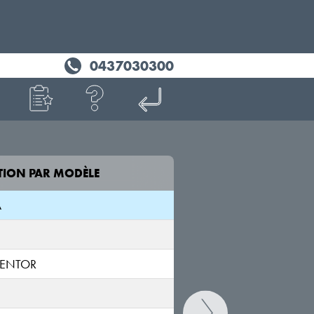
0437030300
TION PAR MODÈLE
MODÈLE
A
ATECA
5FP
ENTOR