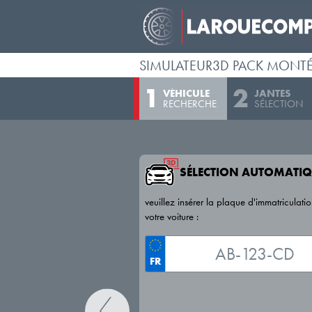
SIMULATEUR3D PACK MONT
VÉHICULE
JANTES
RECHERCHE
SÉLECTION
SÉLECTION AUTOMATIQ
veuillez insérer la plaque d'immatriculati
votre voiture :
FR