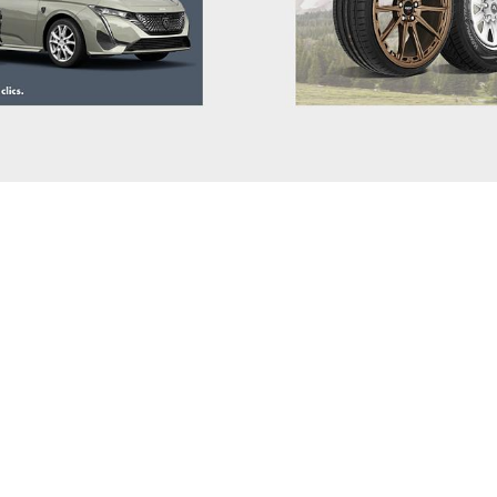
GWM (ORA/WEY)
HIPHI
HONDA
HYUNDAI
INEOS
INFINITI
ISUZU
IVECO
JAC
JAECOO
JAGUAR