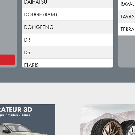
DAIHATSU
RAVAL
DODGE (RAM)
TAVA
DONGFENG
TERR
DR
DS
ELARIS
FIAT
FISKER
FORD
GEELY
GENESIS