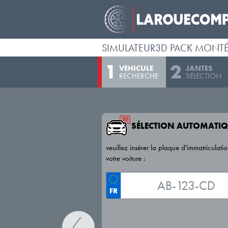
SIMULATEUR3D PACK MONT
VÉHICULE
JANTES
RECHERCHE
SÉLECTION
SÉLECTION AUTOMATIQ
veuillez insérer la plaque d'immatriculati
votre voiture :
FR