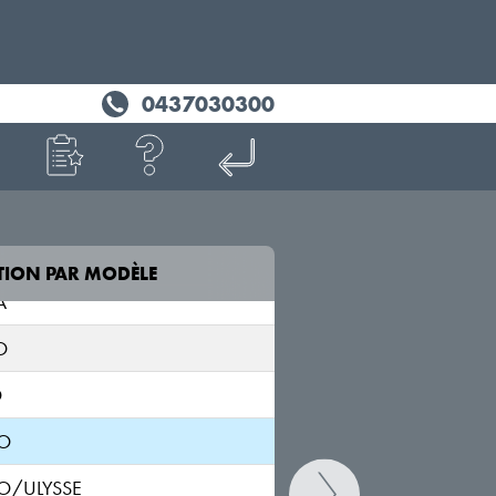
NO
MONT
0437030300
ACK
PLA
TION PAR MODÈLE
MODÈLE
A
O
SCUDO/SCUDO Van
O
270;270L
O
O/ULYSSE