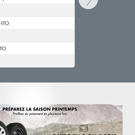
I
ENTO
NTO