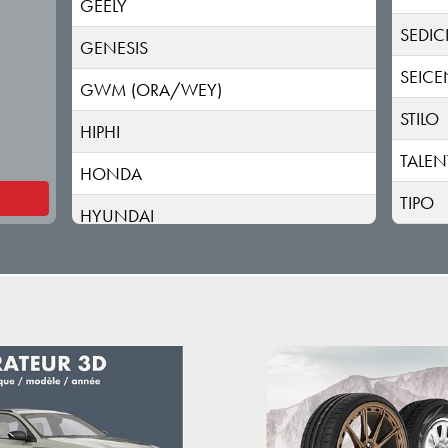
GEELY
SEDIC
GENESIS
SEIC
GWM (ORA/WEY)
STILO
HIPHI
TALE
HONDA
TIPO
HYUNDAI
INEOS
INFINITI
ISUZU
IVECO
JAC