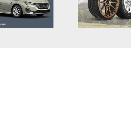
JAECOO
JAGUAR
JEEP
KGM-SSANGYONG
KIA
LADA
LANCIA
LAND ROVER
LEAPMOTOR
LEVC
LEXUS