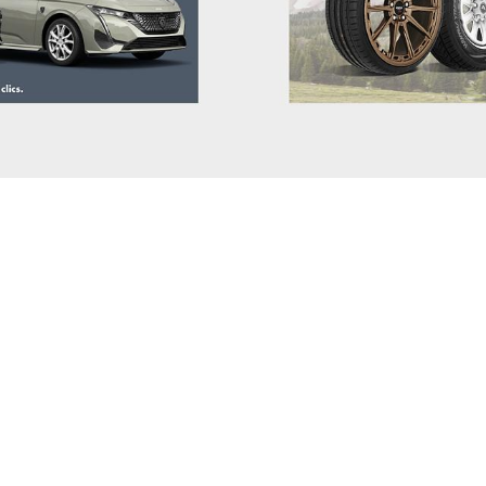
JEEP
RANG
KGM-SSANGYONG
S-MA
KIA
TOUR
LADA
LANCIA
LAND ROVER
LEAPMOTOR
LEVC
LEXUS
LOTUS
LUCID