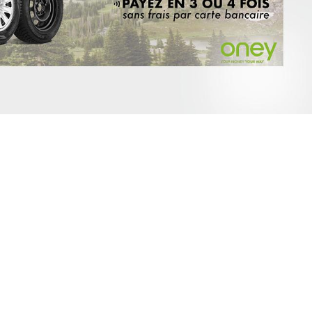
ER
X
NEO/TRANSIT/NUGGET