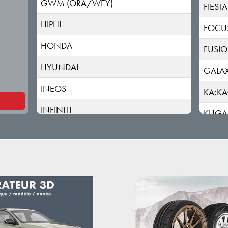
GWM (ORA/WEY)
FIESTA
HIPHI
FOCU
HONDA
FUSI
HYUNDAI
GALA
INEOS
KA;KA
INFINITI
KUGA
ISUZU
MAVE
IVECO
MON
JAC
MUST
JAECOO
MUST
JAGUAR
PUMA