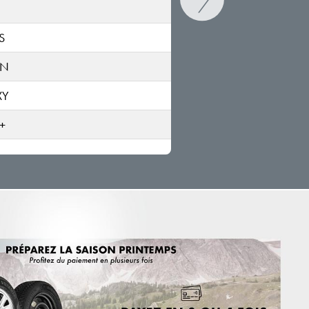
S
ON
XY
+
RICK
DEO
ANG
ANG Mach-E