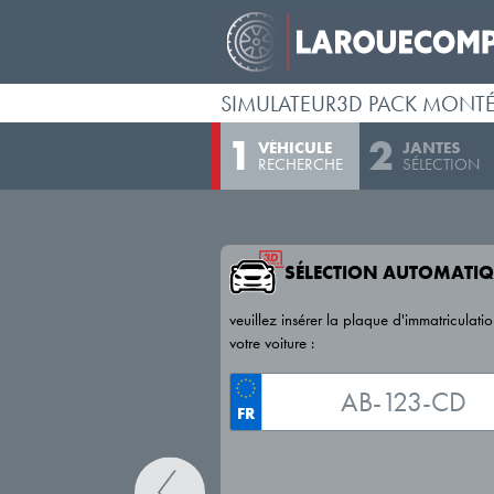
SIMULATEUR3D PACK MONT
VÉHICULE
JANTES
RECHERCHE
SÉLECTION
SÉLECTION AUTOMATIQ
veuillez insérer la plaque d'immatriculati
votre voiture :
FR