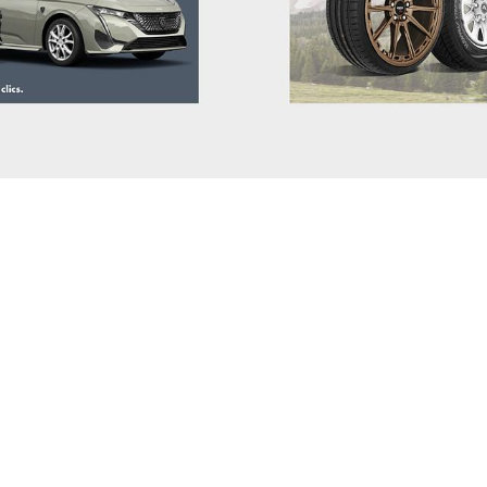
MAXUS
MAZDA
MERCEDES BENZ
MG
MINI
MITSUBISHI
NIO
NISSAN
OMODA
OPEL
PEUGEOT