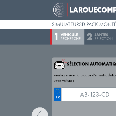
SIMULATEUR3D PACK MONT
VÉHICULE
JANTES
RECHERCHE
SÉLECTION
SÉLECTION AUTOMATIQ
veuillez insérer la plaque d'immatriculati
votre voiture :
FR