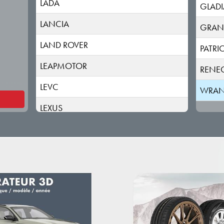
LADA
GLADI
LANCIA
GRAN
LAND ROVER
PATRI
LEAPMOTOR
RENE
LEVC
WRAN
LEXUS
LOTUS
LUCID
LYNK & CO
MAN
MASERATI