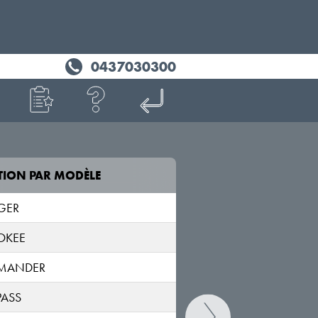
0437030300
TION PAR MODÈLE
MODÈLE
GER
OKEE
WRANGLER/WRANGLER
Unlimited
MANDER
JK (JL)
ASS
WRANGLER/WRANGLER