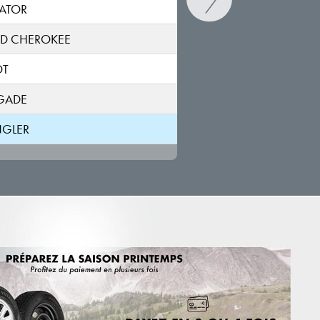
Unlimited
ATOR
JK
D CHEROKEE
WRANGLER
TJ
OT
GADE
GLER