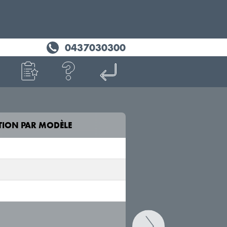
0437030300
TION PAR MODÈLE
VOTRE VÉHICULE