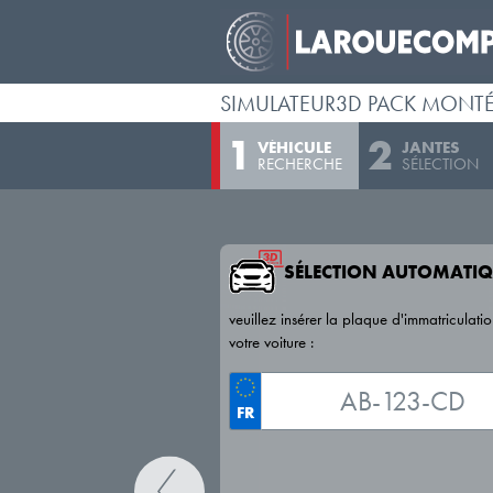
SIMULATEUR3D PACK MONT
VÉHICULE
JANTES
RECHERCHE
SÉLECTION
SÉLECTION AUTOMATIQ
veuillez insérer la plaque d'immatriculati
votre voiture :
FR