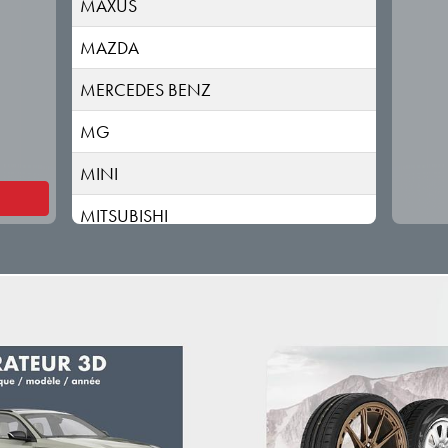
MAXUS
MAZDA
MERCEDES BENZ
MG
MINI
MITSUBISHI
NIO
NISSAN
OMODA
OPEL
PEUGEOT