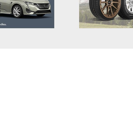
POLESTAR
PORSCHE
RENAULT
RIVIAN
SAAB
SEAT
SERES
SKODA
SKYWELL
SMART
STREETSCOOTER