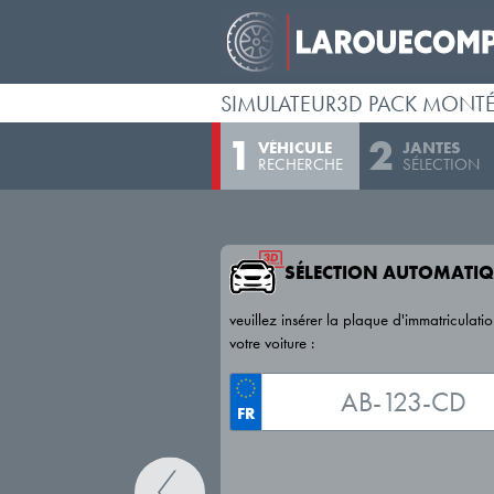
SIMULATEUR3D PACK MONT
VÉHICULE
JANTES
RECHERCHE
SÉLECTION
SÉLECTION AUTOMATIQ
veuillez insérer la plaque d'immatriculati
votre voiture :
FR