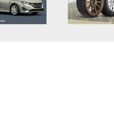
SKODA
SKYWELL
SMART
STREETSCOOTER
SUBARU
SUZUKI
TESLA
TOGG
TOYOTA
TRAILER
VINFAST