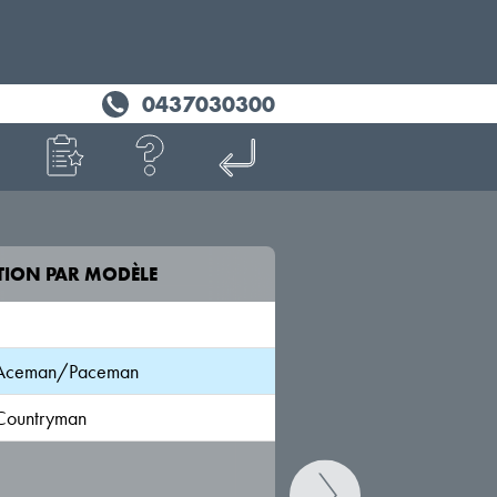
0437030300
TION PAR MODÈLE
MODÈLE
Aceman/Paceman
MINI Aceman (J05)
JM5
Countryman
MINI Paceman (R61)
UKL-C/X