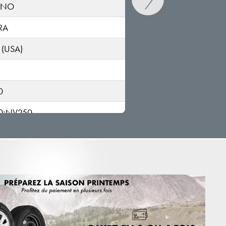
ANO
RA
 (USA)
0
0;NV250
INDER
L
UP
ASTAR/NV300