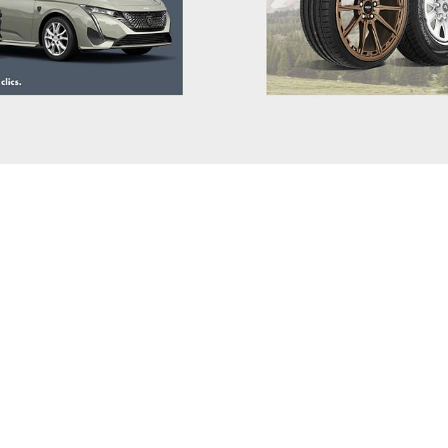
STREETSCOOTER
PRIME
SUBARU
PULSA
SUZUKI
QASH
TESLA
Sentra
TOGG
TERR
TOYOTA
TIIDA
TRAILER
TOWN
VINFAST
X-TRAI
VOLKSWAGEN
VOLVO
VOYAH