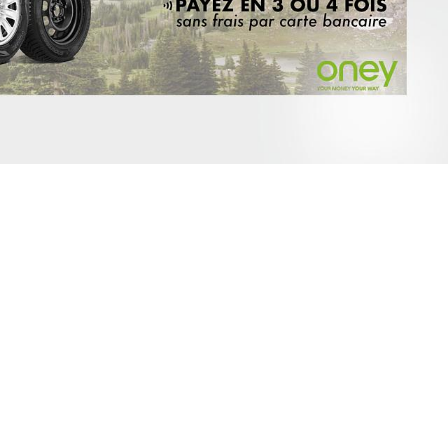
RA
R
QAI
ANO
STAR
L