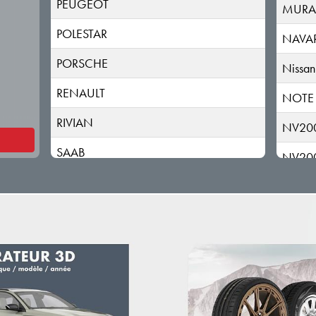
PEUGEOT
MUR
POLESTAR
NAVA
PORSCHE
Nissan
RENAULT
NOTE
RIVIAN
NV20
SAAB
NV20
SEAT
PATHF
SERES
PATRO
SKODA
PICK 
SKYWELL
PIXO
SMART
PRIM