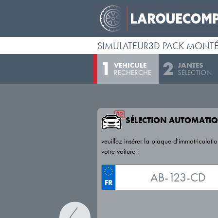
SIMULATEUR3D PACK MONT
VÉHICULE
JANTES
RECHERCHE
SÉLECTION
SÉLECTION AUTOMATIQ
veuillez insérer la plaque d'immatriculati
votre voiture :
FR