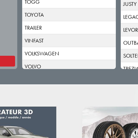
TOGG
JUSTY
TOYOTA
LEGA
TRAILER
LEVO
VINFAST
OUTB
VOLKSWAGEN
SOLTE
VOLVO
TREZI
VOYAH
TRIBE
XPENG
UNCH
ZEEKR
XV