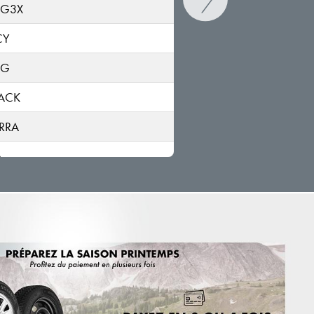
 G3X
CY
RG
ACK
RRA
A
CA
ARTED