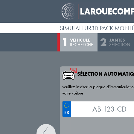
SIMULATEUR3D PACK MONT
VÉHICULE
JANTES
RECHERCHE
SÉLECTION
SÉLECTION AUTOMATIQ
veuillez insérer la plaque d'immatriculati
votre voiture :
FR