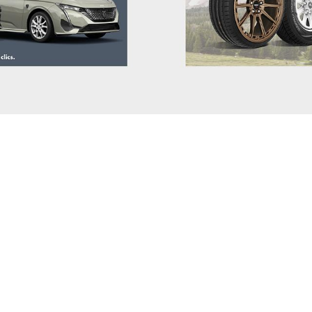
CITROEN
CUPRA
DACIA (RENAULT)
DAEWOO
DAIHATSU
DODGE (RAM)
DONGFENG
DR
DS
ELARIS
FIAT