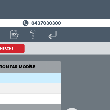
0437030300
CHERCHE
TION PAR MODÈLE
MODÈLE
A110
AEF