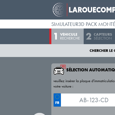
SIMULATEUR3D PACK MONT
VÉHICULE
CAPTEURS
RECHERCHE
SÉLECTION
CHERCHER LE 
SÉLECTION AUTOMATIQ
veuillez insérer la plaque d'immatriculati
votre voiture :
FR