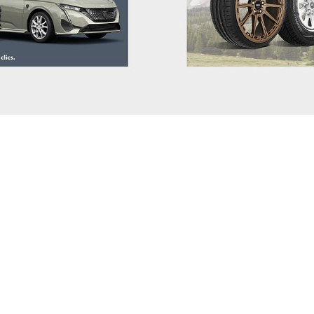
DAIHATSU
DODGE (RAM)
DONGFENG
DR
DS
ELARIS
FIAT
FISKER
FORD
GEELY
GENESIS