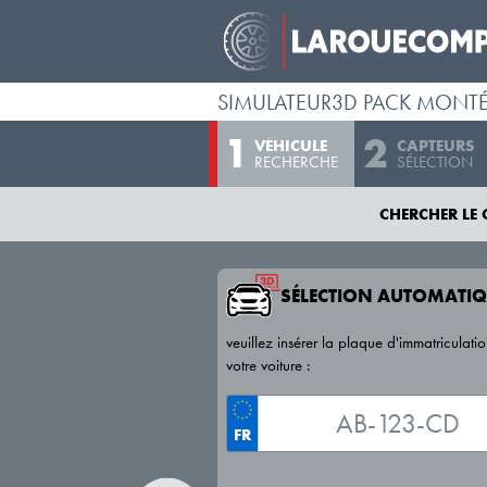
SIMULATEUR3D PACK MONT
VÉHICULE
CAPTEURS
RECHERCHE
SÉLECTION
CHERCHER LE 
SÉLECTION AUTOMATIQ
veuillez insérer la plaque d'immatriculati
votre voiture :
FR