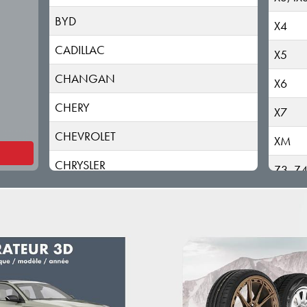
BYD
X4
CADILLAC
X5
CHANGAN
X6
CHERY
X7
CHEVROLET
XM
CHRYSLER
Z3, Z
CITROEN
CUPRA
DACIA (RENAULT)
DAEWOO