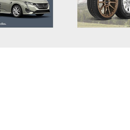
DR
DS
ELARIS
FIAT
FISKER
FORD
GEELY
GENESIS
GWM (ORA/WEY)
HIPHI
HONDA