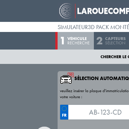
SIMULATEUR3D PACK MONT
VÉHICULE
CAPTEURS
RECHERCHE
SÉLECTION
CHERCHER LE 
SÉLECTION AUTOMATIQ
veuillez insérer la plaque d'immatriculati
votre voiture :
FR