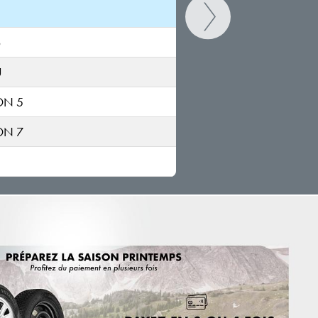
6
U
ON 5
ON 7