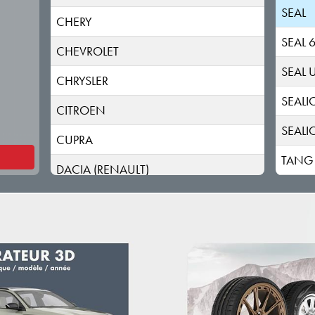
SEAL
CHERY
SEAL 
CHEVROLET
SEAL 
CHRYSLER
SEALI
CITROEN
SEALI
CUPRA
TANG
DACIA (RENAULT)
DAEWOO
DAIHATSU
DODGE (RAM)
DONGFENG