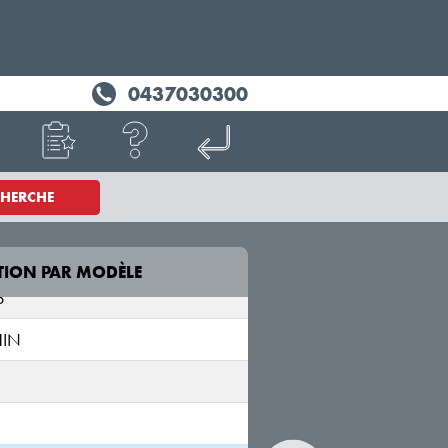
0437030300
CHERCHE
2
TION PAR MODÈLE
MODÈLE
3
HIN
SEAL
EK;EKE