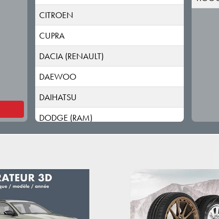
CITROEN
CUPRA
DACIA (RENAULT)
DAEWOO
DAIHATSU
DODGE (RAM)
DONGFENG
DR
DS
ELARIS