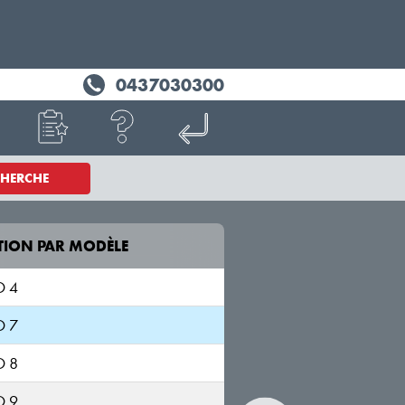
0437030300
CHERCHE
TION PAR MODÈLE
MODÈLE
O 4
O 7
TIGGO 7
T32;T321;T322
O 8
O 9