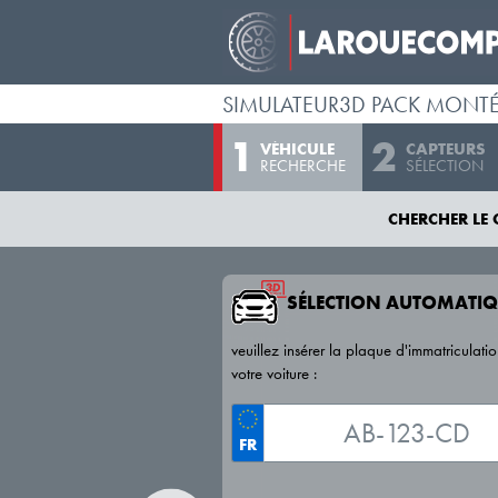
SIMULATEUR3D PACK MONT
VÉHICULE
CAPTEURS
RECHERCHE
SÉLECTION
CHERCHER LE 
SÉLECTION AUTOMATIQ
veuillez insérer la plaque d'immatriculati
votre voiture :
FR