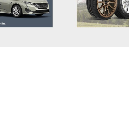
FIAT
FISKER
FORD
GEELY
GENESIS
GWM (ORA/WEY)
HIPHI
HONDA
HYUNDAI
INEOS
INFINITI