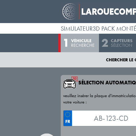
SIMULATEUR3D PACK MONT
VÉHICULE
CAPTEURS
RECHERCHE
SÉLECTION
CHERCHER LE 
SÉLECTION AUTOMATIQ
veuillez insérer la plaque d'immatriculati
votre voiture :
FR