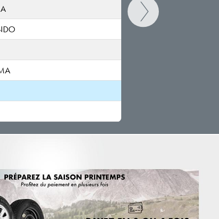
RA
NDO
MA