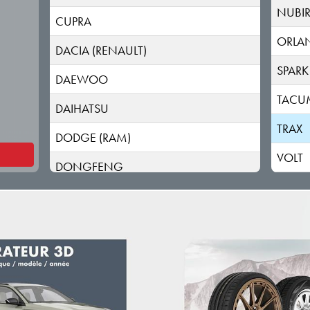
NUBI
CUPRA
ORLA
DACIA (RENAULT)
SPARK
DAEWOO
TACU
DAIHATSU
TRAX
DODGE (RAM)
VOLT
DONGFENG
DR
DS
ELARIS
FIAT