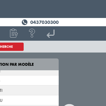
0437030300
CHERCHE
VA
ETTE
TION PAR MODÈLE
MODÈLE
E
S
TRAX
TI
KL1B
BU