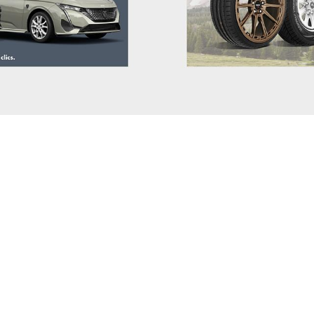
FISKER
FORD
GEELY
GENESIS
GWM (ORA/WEY)
HIPHI
HONDA
HYUNDAI
INEOS
INFINITI
ISUZU