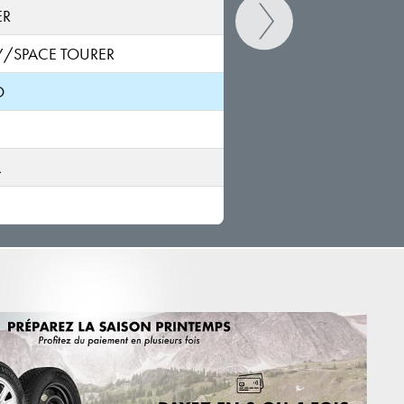
ER
Y/SPACE TOURER
O
A