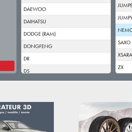
JUMP
DAEWOO
JUMP
DAIHATSU
NEM
DODGE (RAM)
SAXO
DONGFENG
XSAR
DR
ZX
DS
ELARIS
FIAT
FISKER
FORD