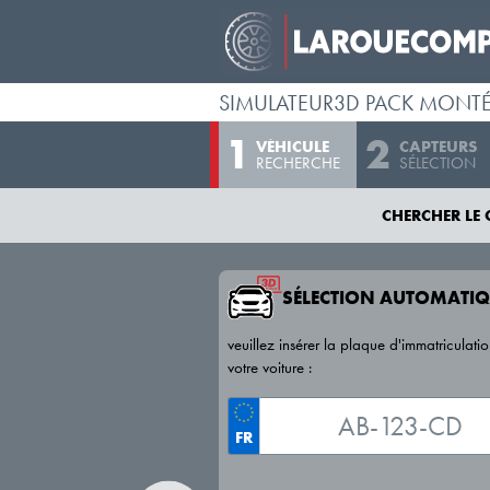
SIMULATEUR3D PACK MONT
VÉHICULE
CAPTEURS
RECHERCHE
SÉLECTION
CHERCHER LE 
SÉLECTION AUTOMATIQ
veuillez insérer la plaque d'immatriculati
votre voiture :
FR