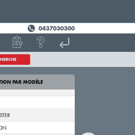
ee
o
0437030300
CHERCHE
TION PAR MODÈLE
MODÈLE
NEMO/NEMO Van
STER
A;225L
ION