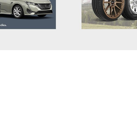
GEELY
GENESIS
GWM (ORA/WEY)
HIPHI
HONDA
HYUNDAI
INEOS
INFINITI
ISUZU
IVECO
JAC