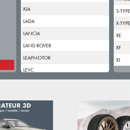
KIA
S-TYP
LADA
X-TYP
LANCIA
XE
LAND ROVER
XF
LEAPMOTOR
XJ
LEVC
LEXUS
LOTUS
LUCID
LYNK & CO