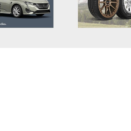
MAN
MASERATI
MAXUS
MAZDA
MERCEDES BENZ
MG
MINI
MITSUBISHI
NIO
NISSAN
OMODA