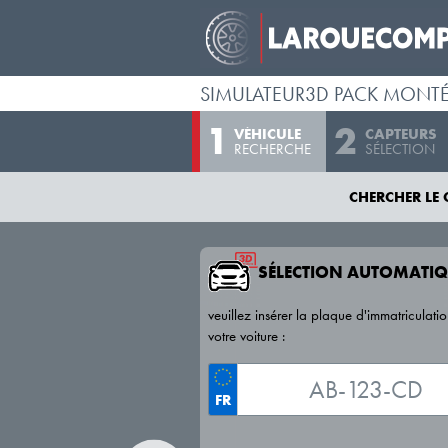
SIMULATEUR3D PACK MONT
VÉHICULE
CAPTEURS
RECHERCHE
SÉLECTION
CHERCHER LE 
SÉLECTION AUTOMATIQ
veuillez insérer la plaque d'immatriculati
votre voiture :
FR