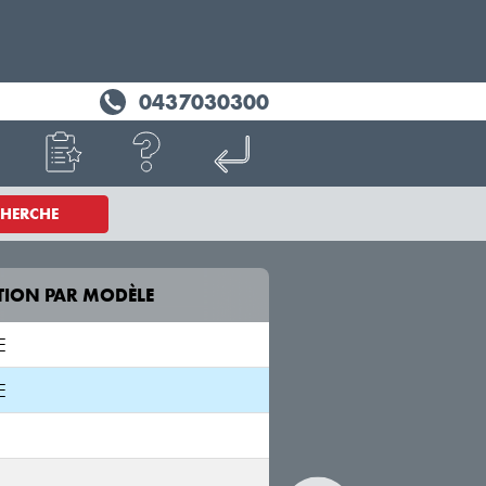
0437030300
CHERCHE
TION PAR MODÈLE
MODÈLE
E
E
F-PACE
DC
E