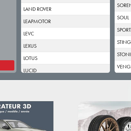
SORE
LAND ROVER
SOUL
LEAPMOTOR
SPOR
LEVC
STING
LEXUS
STON
LOTUS
VENG
LUCID
LYNK & CO
MAN
MASERATI
MAXUS