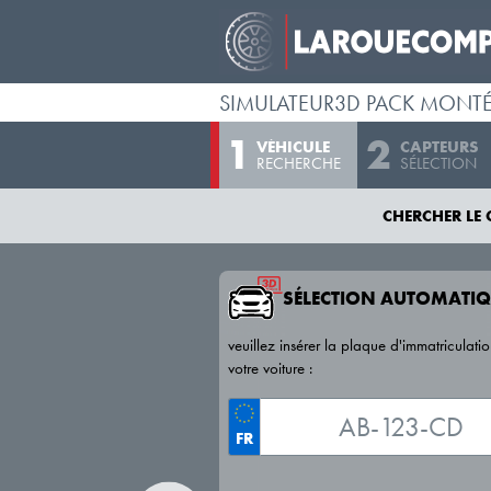
SIMULATEUR3D PACK MONT
VÉHICULE
CAPTEURS
RECHERCHE
SÉLECTION
CHERCHER LE 
SÉLECTION AUTOMATIQ
veuillez insérer la plaque d'immatriculati
votre voiture :
FR