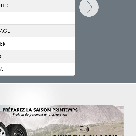
NTO
TAGE
ER
IC
A