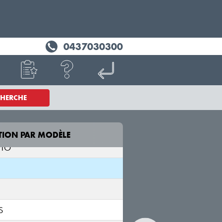
0437030300
NTIS
CHERCHE
S
MA
TION PAR MODÈLE
MODÈLE
NTO
PV5
SW1
S