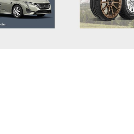
MAZDA
MERCEDES BENZ
MG
MINI
MITSUBISHI
NIO
NISSAN
OMODA
OPEL
PEUGEOT
POLESTAR