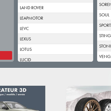
SORE
LAND ROVER
SOUL
LEAPMOTOR
SPOR
LEVC
STING
LEXUS
STON
LOTUS
VENG
LUCID
LYNK & CO
MAN
MASERATI
MAXUS