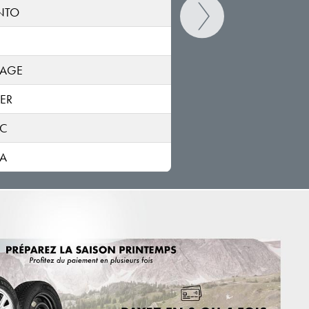
UB
NTO
RIO
DE
TAGE
RIO 4-door
DE
ER
RIO
IC
DC
A
RIO
DC