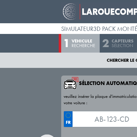
SIMULATEUR3D PACK MONT
VÉHICULE
CAPTEURS
RECHERCHE
SÉLECTION
CHERCHER LE 
SÉLECTION AUTOMATIQ
veuillez insérer la plaque d'immatriculati
votre voiture :
FR