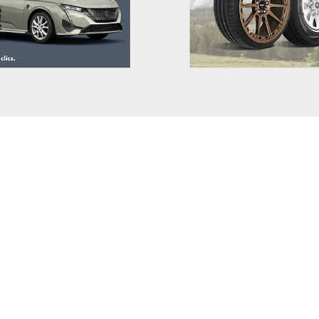
MAZDA
MERCEDES BENZ
MG
MINI
MITSUBISHI
NIO
NISSAN
OMODA
OPEL
PEUGEOT
POLESTAR