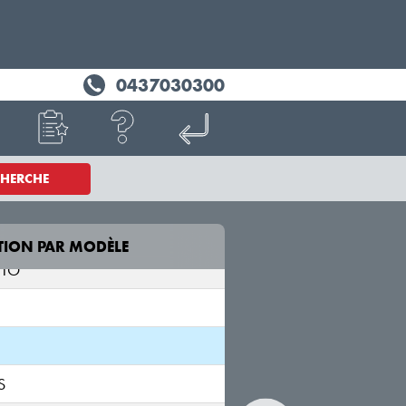
0437030300
NTIS
CHERCHE
S
MA
TION PAR MODÈLE
MODÈLE
NTO
RIO
YB
S
RIO