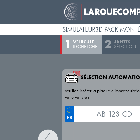
SIMULATEUR3D PACK MONT
VÉHICULE
JANTES
RECHERCHE
SÉLECTION
SÉLECTION AUTOMATIQ
veuillez insérer la plaque d'immatriculati
votre voiture :
FR