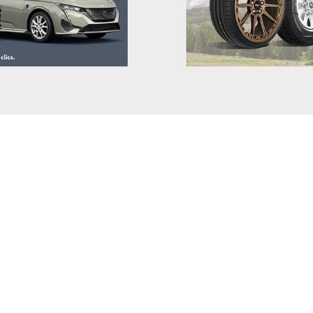
CITROEN
CUPRA
DACIA (RENAULT)
DAEWOO
DAIHATSU
DODGE (RAM)
DONGFENG
DR
DS
ELARIS
FIAT