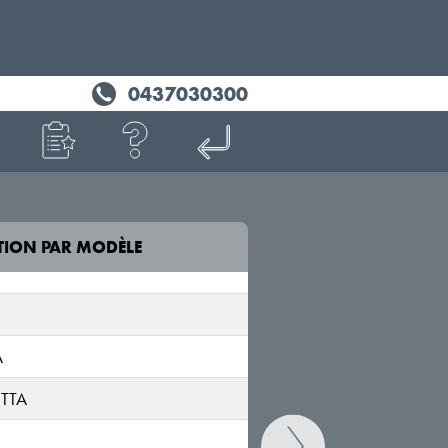
0437030300
TION PAR MODÈLE
MODÈLE
JUNIOR
A
FH1
ETTA