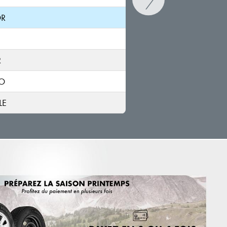
OR
R
IO
LE