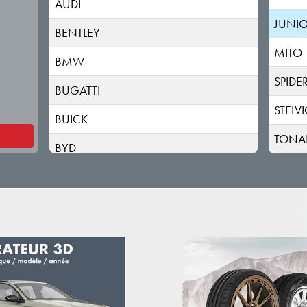
AUDI
JUNI
BENTLEY
MITO
BMW
SPIDE
BUGATTI
STELV
BUICK
TONA
BYD
CADILLAC
CHANGAN
CHERY
CHEVROLET
CHRYSLER