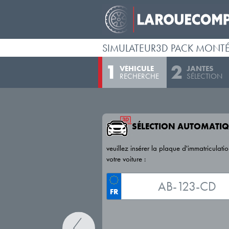
SIMULATEUR3D PACK MONT
VÉHICULE
JANTES
RECHERCHE
SÉLECTION
SÉLECTION AUTOMATIQ
veuillez insérer la plaque d'immatriculati
votre voiture :
FR