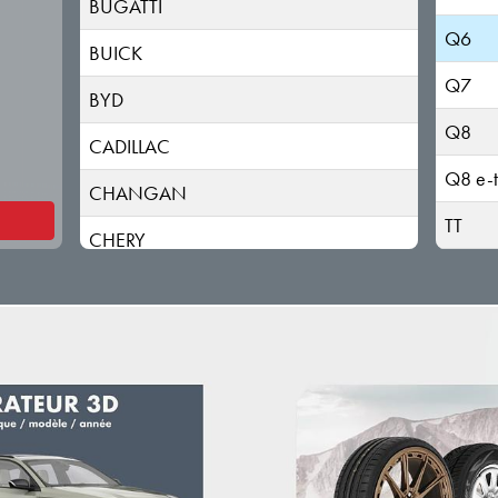
BUGATTI
Q6
BUICK
Q7
BYD
Q8
CADILLAC
Q8 e-t
CHANGAN
TT
CHERY
CHEVROLET
CHRYSLER
CITROEN
CUPRA
DACIA (RENAULT)