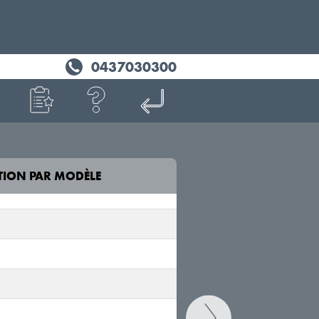
0437030300
5
TION PAR MODÈLE
MODÈLE
Q6 e-tron Sportback
GF
Q6 e-tron
GF