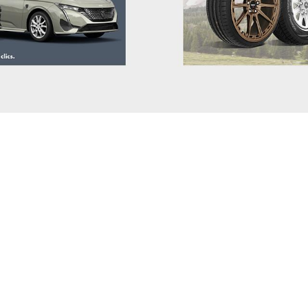
DAEWOO
DAIHATSU
DODGE (RAM)
DONGFENG
DR
DS
ELARIS
FIAT
FISKER
FORD
GEELY