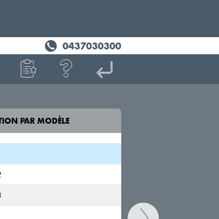
0437030300
TION PAR MODÈLE
MODÈLE
1
iX1 (U11)
2
U1X
3
X1 (U11)
U1X