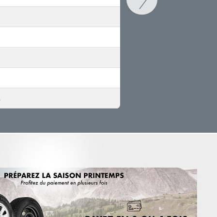
X1 (F48)
UKL-L;F1X
X1 (E84)
X1;X-N1;X1-N1
4