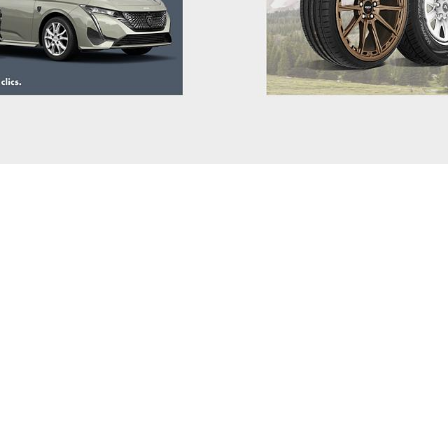
DODGE (RAM)
DONGFENG
DR
DS
ELARIS
FIAT
FISKER
FORD
GEELY
GENESIS
GWM (ORA/WEY)