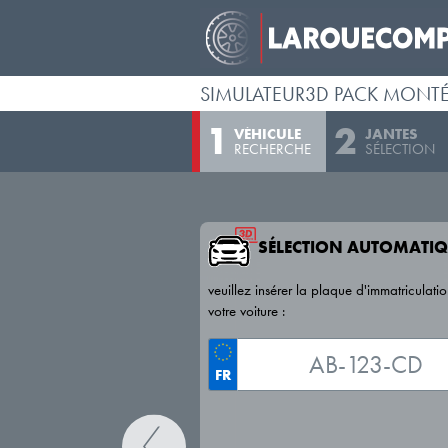
SIMULATEUR3D PACK MONT
VÉHICULE
JANTES
RECHERCHE
SÉLECTION
SÉLECTION AUTOMATIQ
veuillez insérer la plaque d'immatriculati
votre voiture :
FR