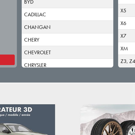
BYD
X5
CADILLAC
X6
CHANGAN
X7
CHERY
XM
CHEVROLET
Z3, Z
CHRYSLER
CITROEN
CUPRA
DACIA (RENAULT)
DAEWOO
DAIHATSU