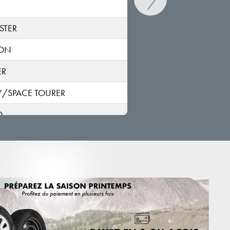
C3 Aircross
2
STER
C3
ION
S
ER
C3
S*;S
Y/SPACE TOURER
C3 Picasso
O
SH*;SH
C3 Pluriel
H
A
C3
F*
C3 X-TR
F*