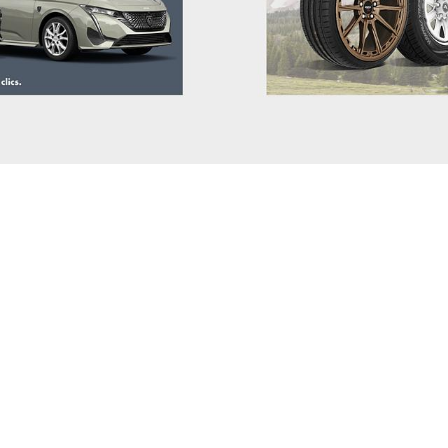
GENESIS
GWM (ORA/WEY)
HIPHI
HONDA
HYUNDAI
INEOS
INFINITI
ISUZU
IVECO
JAC
JAECOO