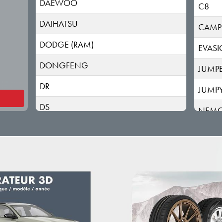
DAEWOO
C8
DAIHATSU
CAMP
DODGE (RAM)
EVAS
DONGFENG
JUMP
DR
JUMP
DS
NEM
ELARIS
SAXO
FIAT
XSAR
FISKER
ZX
FORD
GEELY