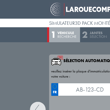
SIMULATEUR3D PACK MONT
VÉHICULE
JANTES
RECHERCHE
SÉLECTION
SÉLECTION AUTOMATIQ
veuillez insérer la plaque d'immatriculati
votre voiture :
FR