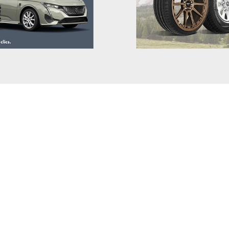
JAECOO
JAGUAR
JEEP
KGM-SSANGYONG
KIA
LADA
LANCIA
LAND ROVER
LEAPMOTOR
LEVC
LEXUS