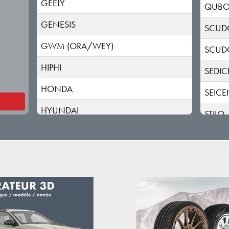
GEELY
QUB
GENESIS
SCUD
GWM (ORA/WEY)
SCUD
HIPHI
SEDIC
HONDA
SEIC
HYUNDAI
STILO
INEOS
TALE
INFINITI
TIPO
ISUZU
IVECO
JAC