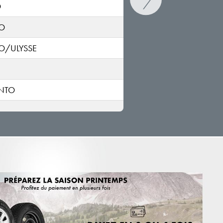
O
O
O/ULYSSE
I
ENTO
NTO