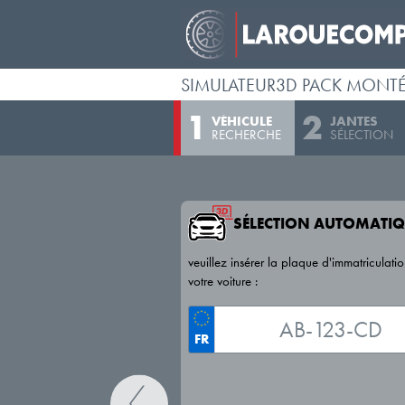
SIMULATEUR3D PACK MONT
VÉHICULE
JANTES
RECHERCHE
SÉLECTION
SÉLECTION AUTOMATIQ
veuillez insérer la plaque d'immatriculati
votre voiture :
FR