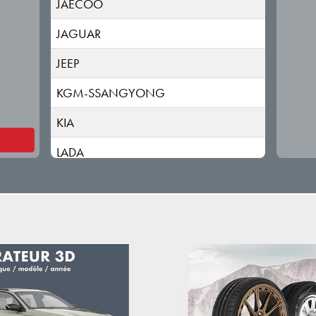
JAECOO
JAGUAR
JEEP
KGM-SSANGYONG
KIA
LADA
LANCIA
LAND ROVER
LEAPMOTOR
LEVC
LEXUS