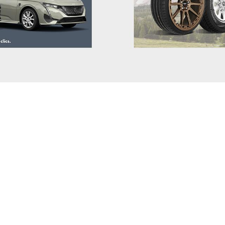
LOTUS
LUCID
LYNK & CO
MAN
MASERATI
MAXUS
MAZDA
MERCEDES BENZ
MG
MINI
MITSUBISHI