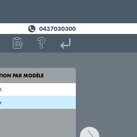
0437030300
TION PAR MODÈLE
MODÈLE
X
r
Trooper
UBS