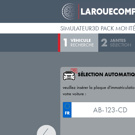
SIMULATEUR3D PACK MONT
VÉHICULE
JANTES
RECHERCHE
SÉLECTION
SÉLECTION AUTOMATIQ
veuillez insérer la plaque d'immatriculati
votre voiture :
FR