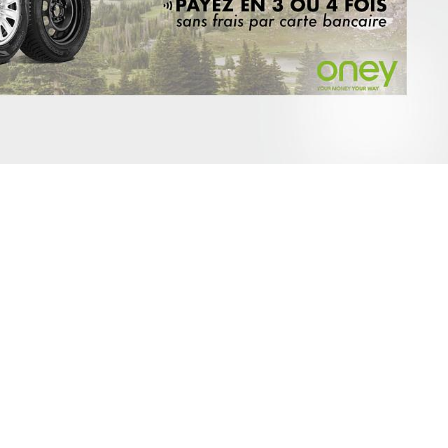
R
SCAMP
T/TRAVELLER
ER;RIFTER