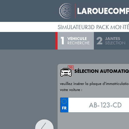
SIMULATEUR3D PACK MONT
VÉHICULE
JANTES
RECHERCHE
SÉLECTION
SÉLECTION AUTOMATIQ
veuillez insérer la plaque d'immatriculati
votre voiture :
FR