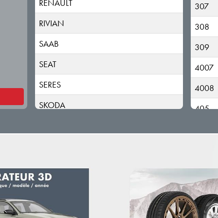
RENAULT
307
RIVIAN
308
SAAB
309
SEAT
4007
SERES
4008
SKODA
405
SKYWELL
406
SMART
407
STREETSCOOTER
408
SUBARU
5008
SUZUKI
508