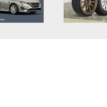
TESLA
607
TOGG
806
TOYOTA
807
TRAILER
BIPPER
VINFAST
BOXE
VOLKSWAGEN
CROS
VOLVO
EXPER
VOYAH
iOn
XPENG
PARTN
ZEEKR
RCZ