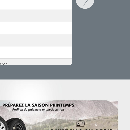
ACO
DO