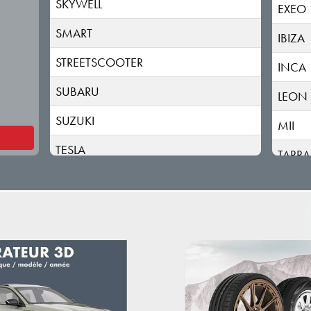
SKYWELL
EXEO
SMART
IBIZA
STREETSCOOTER
INCA
SUBARU
LEON
SUZUKI
MII
TESLA
TARR
TOGG
TOLE
TOYOTA
TRAILER
VINFAST
VOLKSWAGEN