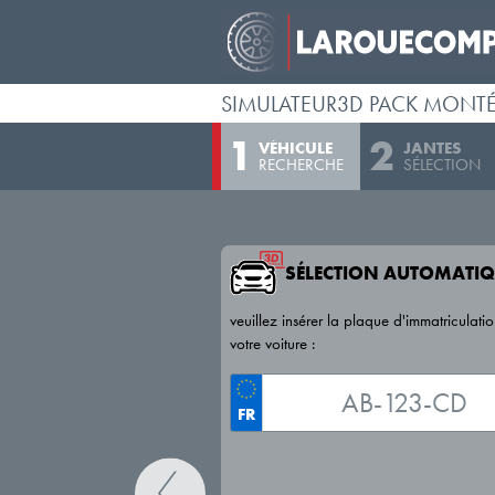
SIMULATEUR3D PACK MONT
VÉHICULE
JANTES
RECHERCHE
SÉLECTION
SÉLECTION AUTOMATIQ
veuillez insérer la plaque d'immatriculati
votre voiture :
FR