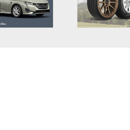
VOLVO
VOYAH
XPENG
ZEEKR