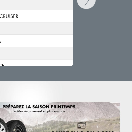
CRUISER
A
CE
A
 CRUISER
O
 S