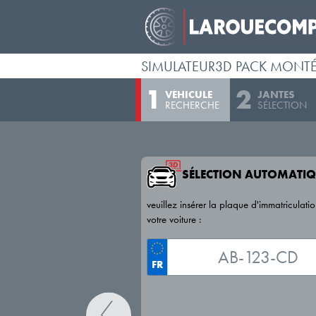
SIMULATEUR3D PACK MONT
VÉHICULE
JANTES
RECHERCHE
SÉLECTION
SÉLECTION AUTOMATIQ
veuillez insérer la plaque d'immatriculati
votre voiture :
FR