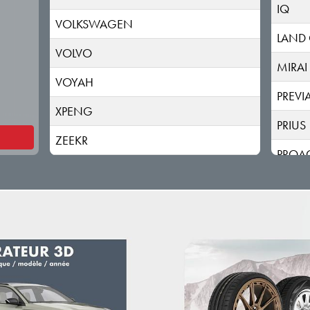
IQ
VOLKSWAGEN
LAND 
VOLVO
MIRAI
VOYAH
PREVI
XPENG
PRIUS
ZEEKR
PROA
RAV 4
SUPR
URBAN
VERS
VERSO