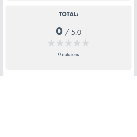
TOTAL:
0
/
5.0
0 notations