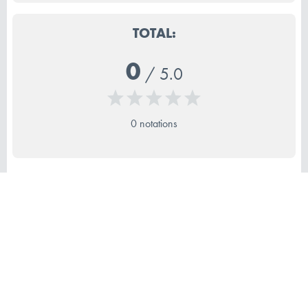
TOTAL:
0
/
5.0
0 notations