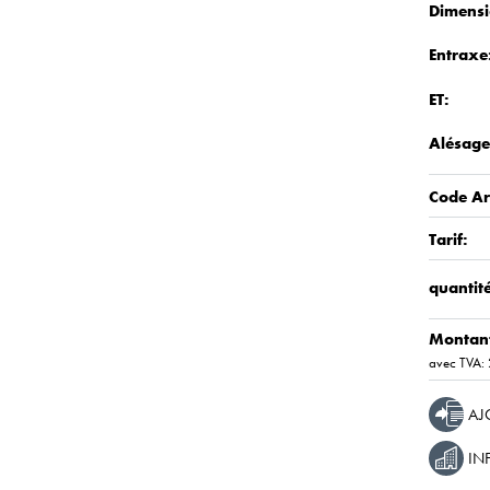
Dimensi
Entraxe
ET:
Alésage
Code Art
Tarif:
quantité
Montan
avec TVA:
AJ
IN