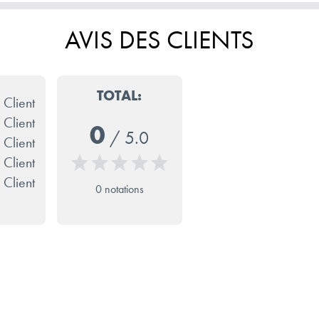
AVIS DES CLIENTS
TOTAL:
 Client
 Client
0
/
5.0
 Client
 Client
 Client
0 notations