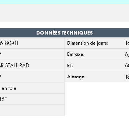
DONNÉES TECHNIQUES
6180-01
1
Dimension de jante:
9
6
Entraxe:
AR STAHLRAD
6
ET:
9
1
Alésage:
 en tôle
16″