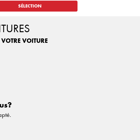
SÉLECTION
ITURES
R VOTRE VOITURE
sus?
apté.