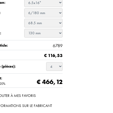
on:
:
:
6789
icle:
€
116,53
 (pièces):
t:
€ 466,12
 20%
OUTER À MES FAVORIS
FORMATIONS SUR LE FABRICANT