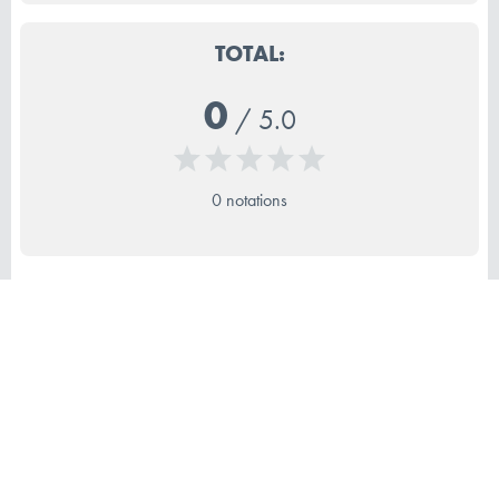
TOTAL:
0
/
5.0
0 notations