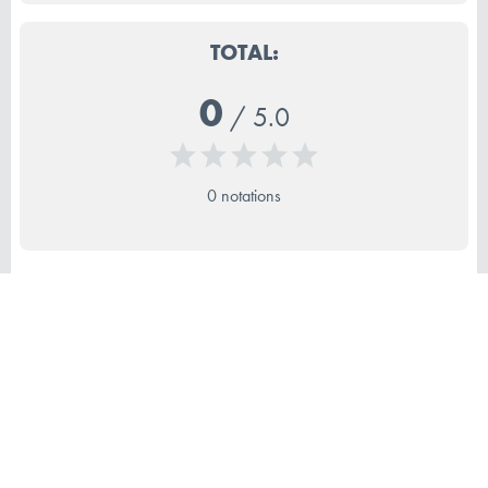
TOTAL:
0
/
5.0
0 notations