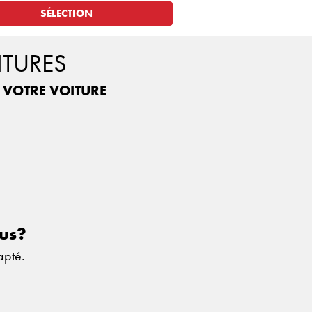
SÉLECTION
ITURES
R VOTRE VOITURE
sus?
apté.