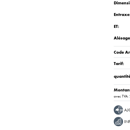
Dimensi
Entraxe
ET:
Alésage
Code Art
Tarif:
quantité
Montan
avec TVA:
AJ
IN