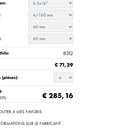
on:
:
:
8312
icle:
€
71,29
 (pièces):
t:
€ 285,16
 20%
OUTER À MES FAVORIS
FORMATIONS SUR LE FABRICANT