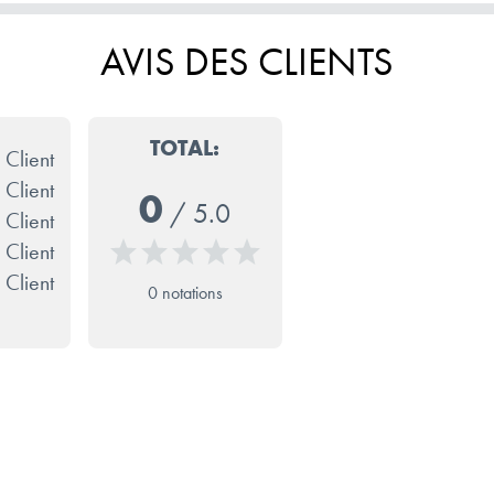
AVIS DES CLIENTS
TOTAL:
 Client
 Client
0
/
5.0
 Client
 Client
 Client
0 notations